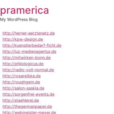
Skip
pramerica
to
content
My WordPress Blog
http://herner-aerztenetz.de
http://kpw-design.de
http://kuenstlerbedarf-ficht.de
http://luz-medienagentur.de
http://mitwirken-bonn.de
http://philologicus.de
http://radio-voll-normal.de
http://rosareibke.de
http://roughgem.de
http://salon-saskia.de
http://sorgenfrei-events.de
http://staehlerei.de
http://thegermanpaper.de
http://webmeister-meyer.de