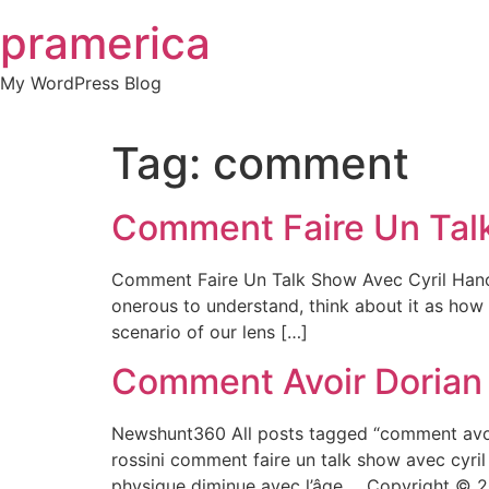
Skip
pramerica
to
content
My WordPress Blog
Tag:
comment
Comment Faire Un Talk
Comment Faire Un Talk Show Avec Cyril Hanou
onerous to understand, think about it as how 
scenario of our lens […]
Comment Avoir Dorian 
Newshunt360 All posts tagged “comment avoir
rossini comment faire un talk show avec cyril
physique diminue avec l’âge,… Copyright © 